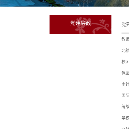
党建廉政
党
教
北
校
保
审
国
统
学